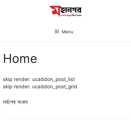
Skip
to
content
Menu
Home
skip render: ucaddon_post_list
skip render: ucaddon_post_grid
সর্বশেষ সংবাদ