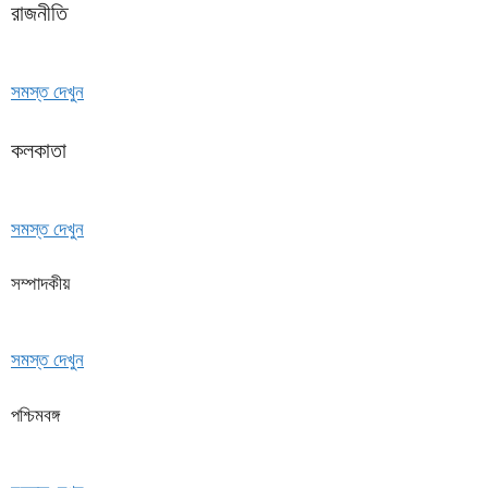
রাজনীতি
সমস্ত দেখুন
কলকাতা
সমস্ত দেখুন
সম্পাদকীয়
সমস্ত দেখুন
পশ্চিমবঙ্গ