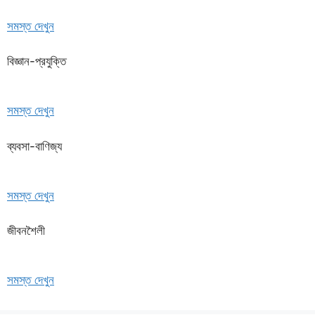
সমস্ত দেখুন
বিজ্ঞান-প্রযুক্তি
সমস্ত দেখুন
ব্যবসা-বাণিজ্য
সমস্ত দেখুন
জীবনশৈলী
সমস্ত দেখুন