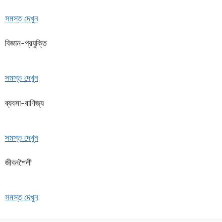
সমস্ত দেখুন
বিজ্ঞান-প্রযুক্তি
সমস্ত দেখুন
ব্যবসা-বাণিজ্য
সমস্ত দেখুন
জীবনশৈলী
সমস্ত দেখুন