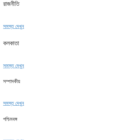
রাজনীতি
সমস্ত দেখুন
কলকাতা
সমস্ত দেখুন
সম্পাদকীয়
সমস্ত দেখুন
পশ্চিমবঙ্গ