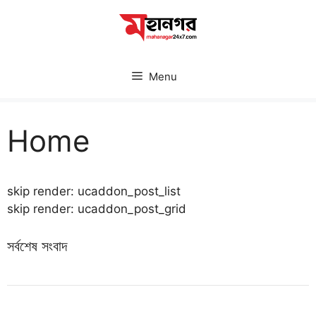
Skip
to
content
Menu
Home
skip render: ucaddon_post_list
skip render: ucaddon_post_grid
সর্বশেষ সংবাদ