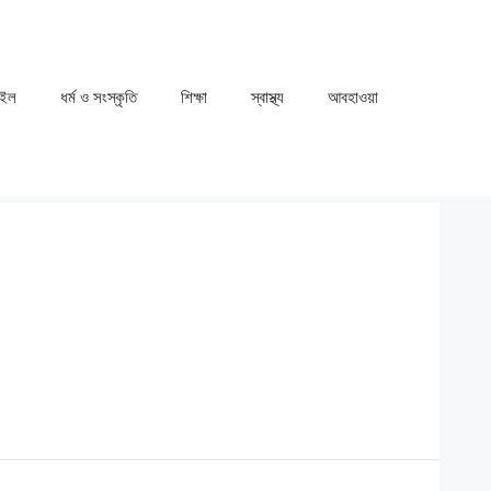
াইল
ধর্ম ও সংস্কৃতি
⁠⁠শিক্ষা
⁠⁠স্বাস্থ্য
⁠⁠আবহাওয়া