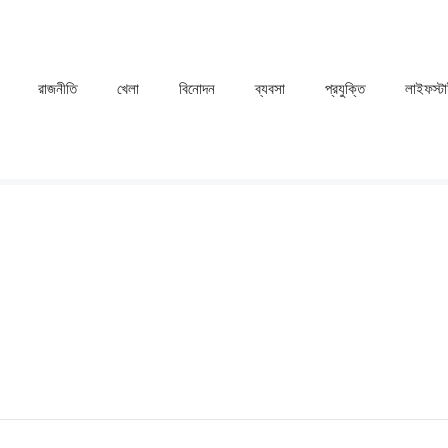
রাজনীতি
খেলা
⁠বিনোদন
ব্যবসা
প্রযুক্তি
লাইফস্ট