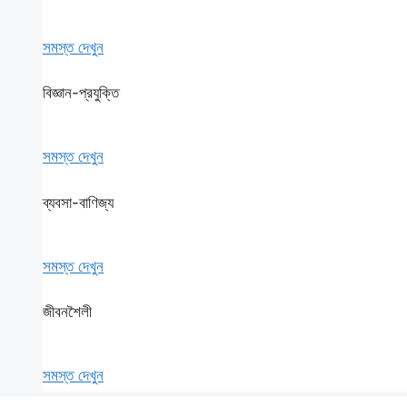
সমস্ত দেখুন
বিজ্ঞান-প্রযুক্তি
সমস্ত দেখুন
ব্যবসা-বাণিজ্য
সমস্ত দেখুন
জীবনশৈলী
সমস্ত দেখুন