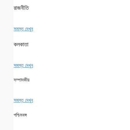
রাজনীতি
সমস্ত দেখুন
কলকাতা
সমস্ত দেখুন
সম্পাদকীয়
সমস্ত দেখুন
পশ্চিমবঙ্গ