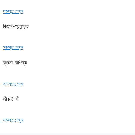
সমস্ত দেখুন
বিজ্ঞান-প্রযুক্তি
সমস্ত দেখুন
ব্যবসা-বাণিজ্য
সমস্ত দেখুন
জীবনশৈলী
সমস্ত দেখুন