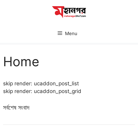
Skip
to
content
Menu
Home
skip render: ucaddon_post_list
skip render: ucaddon_post_grid
সর্বশেষ সংবাদ