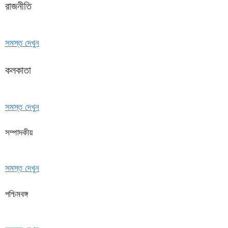
রাজনীতি
সমস্ত দেখুন
কলকাতা
সমস্ত দেখুন
সম্পাদকীয়
সমস্ত দেখুন
পশ্চিমবঙ্গ