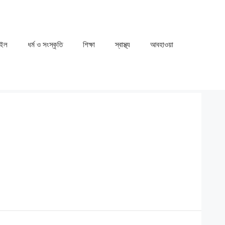
াইল
ধর্ম ও সংস্কৃতি
⁠⁠শিক্ষা
⁠⁠স্বাস্থ্য
⁠⁠আবহাওয়া