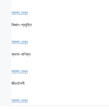
সমস্ত দেখুন
বিজ্ঞান-প্রযুক্তি
সমস্ত দেখুন
ব্যবসা-বাণিজ্য
সমস্ত দেখুন
জীবনশৈলী
সমস্ত দেখুন