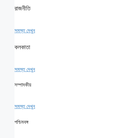
রাজনীতি
সমস্ত দেখুন
কলকাতা
সমস্ত দেখুন
সম্পাদকীয়
সমস্ত দেখুন
পশ্চিমবঙ্গ