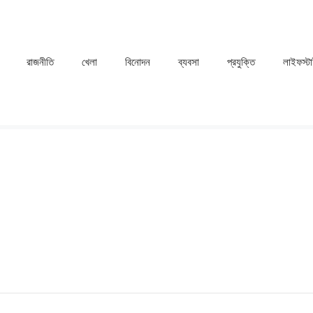
রাজনীতি
খেলা
⁠বিনোদন
ব্যবসা
প্রযুক্তি
লাইফস্ট