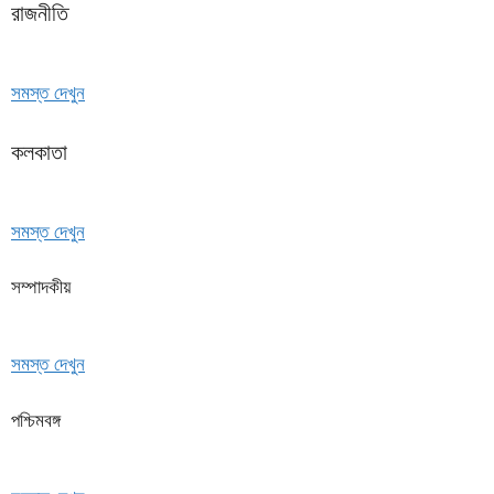
রাজনীতি
সমস্ত দেখুন
কলকাতা
সমস্ত দেখুন
সম্পাদকীয়
সমস্ত দেখুন
পশ্চিমবঙ্গ