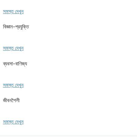
সমস্ত দেখুন
বিজ্ঞান-প্রযুক্তি
সমস্ত দেখুন
ব্যবসা-বাণিজ্য
সমস্ত দেখুন
জীবনশৈলী
সমস্ত দেখুন