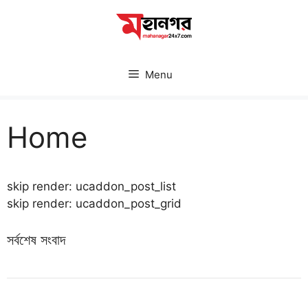
Skip
to
content
Menu
Home
skip render: ucaddon_post_list
skip render: ucaddon_post_grid
সর্বশেষ সংবাদ