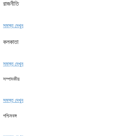
রাজনীতি
সমস্ত দেখুন
কলকাতা
সমস্ত দেখুন
সম্পাদকীয়
সমস্ত দেখুন
পশ্চিমবঙ্গ