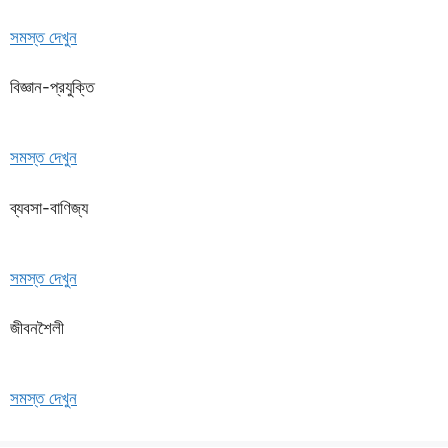
সমস্ত দেখুন
বিজ্ঞান-প্রযুক্তি
সমস্ত দেখুন
ব্যবসা-বাণিজ্য
সমস্ত দেখুন
জীবনশৈলী
সমস্ত দেখুন