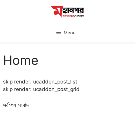
Skip
to
content
Menu
Home
skip render: ucaddon_post_list
skip render: ucaddon_post_grid
সর্বশেষ সংবাদ