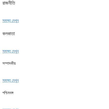
রাজনীতি
সমস্ত দেখুন
কলকাতা
সমস্ত দেখুন
সম্পাদকীয়
সমস্ত দেখুন
পশ্চিমবঙ্গ