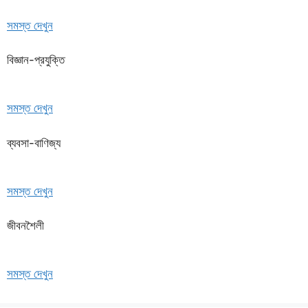
সমস্ত দেখুন
বিজ্ঞান-প্রযুক্তি
সমস্ত দেখুন
ব্যবসা-বাণিজ্য
সমস্ত দেখুন
জীবনশৈলী
সমস্ত দেখুন