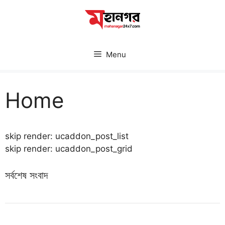
Skip
to
content
Menu
Home
skip render: ucaddon_post_list
skip render: ucaddon_post_grid
সর্বশেষ সংবাদ