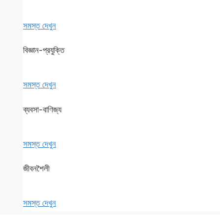
সমস্ত দেখুন
বিজ্ঞান-প্রযুক্তি
সমস্ত দেখুন
ব্যবসা-বাণিজ্য
সমস্ত দেখুন
জীবনশৈলী
সমস্ত দেখুন