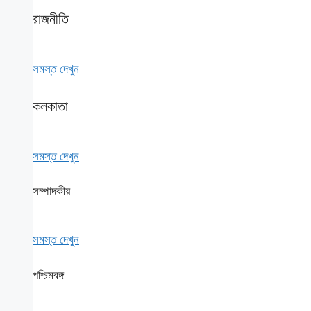
রাজনীতি
সমস্ত দেখুন
কলকাতা
সমস্ত দেখুন
সম্পাদকীয়
সমস্ত দেখুন
পশ্চিমবঙ্গ