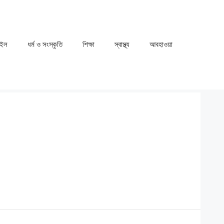
াইল
ধর্ম ও সংস্কৃতি
⁠⁠শিক্ষা
⁠⁠স্বাস্থ্য
⁠⁠আবহাওয়া