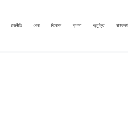
রাজনীতি
খেলা
⁠বিনোদন
ব্যবসা
প্রযুক্তি
লাইফস্ট