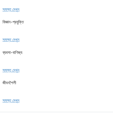
সমস্ত দেখুন
বিজ্ঞান-প্রযুক্তি
সমস্ত দেখুন
ব্যবসা-বাণিজ্য
সমস্ত দেখুন
জীবনশৈলী
সমস্ত দেখুন