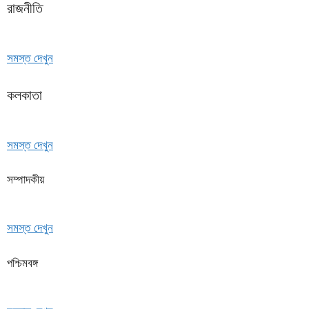
রাজনীতি
সমস্ত দেখুন
কলকাতা
সমস্ত দেখুন
সম্পাদকীয়
সমস্ত দেখুন
পশ্চিমবঙ্গ