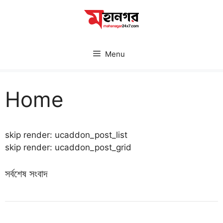
Skip
to
content
Menu
Home
skip render: ucaddon_post_list
skip render: ucaddon_post_grid
সর্বশেষ সংবাদ