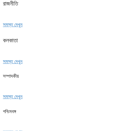
রাজনীতি
সমস্ত দেখুন
কলকাতা
সমস্ত দেখুন
সম্পাদকীয়
সমস্ত দেখুন
পশ্চিমবঙ্গ