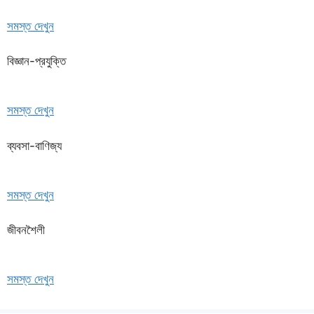
সমস্ত দেখুন
বিজ্ঞান-প্রযুক্তি
সমস্ত দেখুন
ব্যবসা-বাণিজ্য
সমস্ত দেখুন
জীবনশৈলী
সমস্ত দেখুন