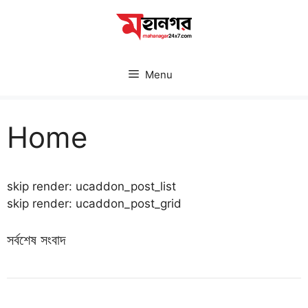
Skip
to
content
Menu
Home
skip render: ucaddon_post_list
skip render: ucaddon_post_grid
সর্বশেষ সংবাদ