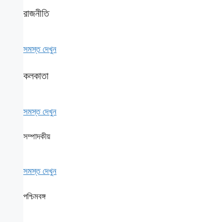
রাজনীতি
সমস্ত দেখুন
কলকাতা
সমস্ত দেখুন
সম্পাদকীয়
সমস্ত দেখুন
পশ্চিমবঙ্গ