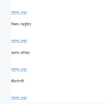
সমস্ত দেখুন
বিজ্ঞান-প্রযুক্তি
সমস্ত দেখুন
ব্যবসা-বাণিজ্য
সমস্ত দেখুন
জীবনশৈলী
সমস্ত দেখুন