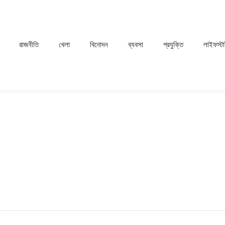
রাজনীতি
খেলা
⁠বিনোদন
ব্যবসা
প্রযুক্তি
লাইফস্ট