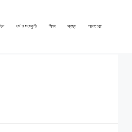
াইল
ধর্ম ও সংস্কৃতি
⁠⁠শিক্ষা
⁠⁠স্বাস্থ্য
⁠⁠আবহাওয়া