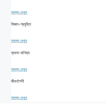
সমস্ত দেখুন
বিজ্ঞান-প্রযুক্তি
সমস্ত দেখুন
ব্যবসা-বাণিজ্য
সমস্ত দেখুন
জীবনশৈলী
সমস্ত দেখুন