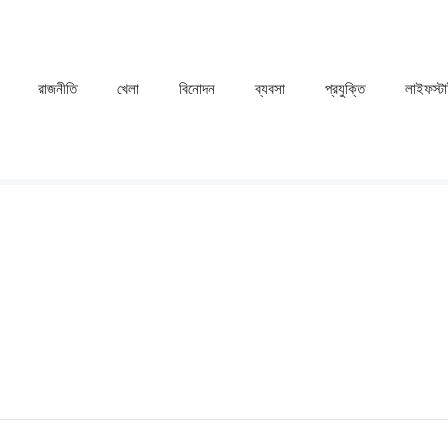
রাজনীতি
খেলা
⁠বিনোদন
ব্যবসা
প্রযুক্তি
লাইফস্ট