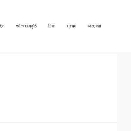
াইল
ধর্ম ও সংস্কৃতি
⁠⁠শিক্ষা
⁠⁠স্বাস্থ্য
⁠⁠আবহাওয়া