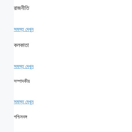
রাজনীতি
সমস্ত দেখুন
কলকাতা
সমস্ত দেখুন
সম্পাদকীয়
সমস্ত দেখুন
পশ্চিমবঙ্গ