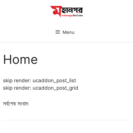
Skip
to
content
Menu
Home
skip render: ucaddon_post_list
skip render: ucaddon_post_grid
সর্বশেষ সংবাদ