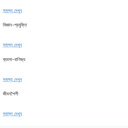
সমস্ত দেখুন
বিজ্ঞান-প্রযুক্তি
সমস্ত দেখুন
ব্যবসা-বাণিজ্য
সমস্ত দেখুন
জীবনশৈলী
সমস্ত দেখুন