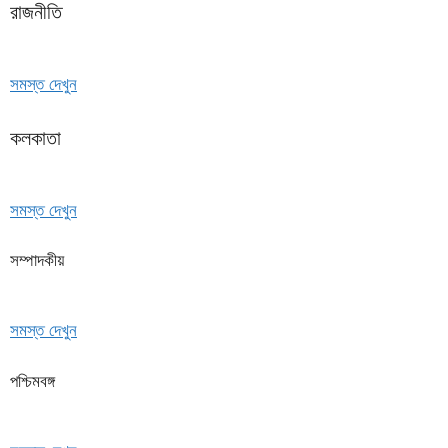
রাজনীতি
সমস্ত দেখুন
কলকাতা
সমস্ত দেখুন
সম্পাদকীয়
সমস্ত দেখুন
পশ্চিমবঙ্গ