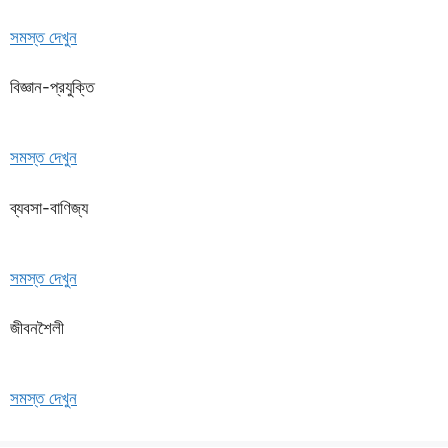
সমস্ত দেখুন
বিজ্ঞান-প্রযুক্তি
সমস্ত দেখুন
ব্যবসা-বাণিজ্য
সমস্ত দেখুন
জীবনশৈলী
সমস্ত দেখুন