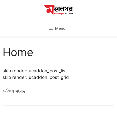
Skip
to
content
Menu
Home
skip render: ucaddon_post_list
skip render: ucaddon_post_grid
সর্বশেষ সংবাদ