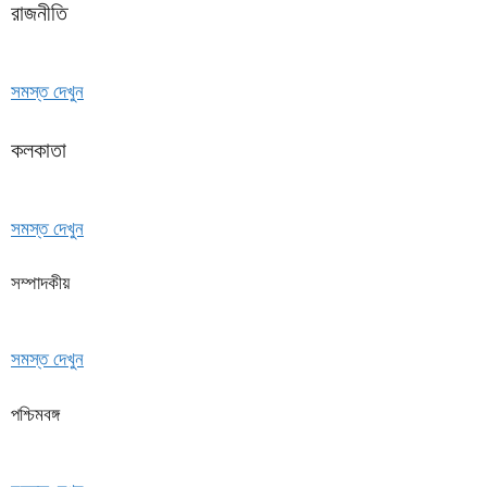
রাজনীতি
সমস্ত দেখুন
কলকাতা
সমস্ত দেখুন
সম্পাদকীয়
সমস্ত দেখুন
পশ্চিমবঙ্গ