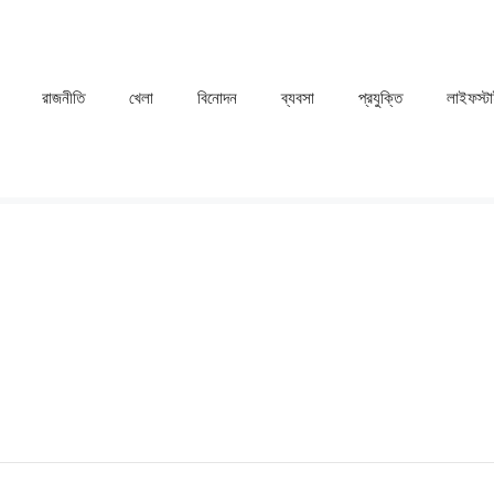
রাজনীতি
খেলা
⁠বিনোদন
ব্যবসা
প্রযুক্তি
লাইফস্ট