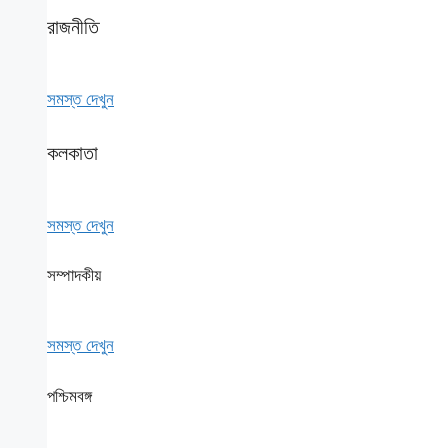
রাজনীতি
সমস্ত দেখুন
কলকাতা
সমস্ত দেখুন
সম্পাদকীয়
সমস্ত দেখুন
পশ্চিমবঙ্গ