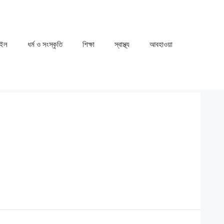
াইল
ধর্ম ও সংস্কৃতি
⁠⁠শিক্ষা
⁠⁠স্বাস্থ্য
⁠⁠আবহাওয়া