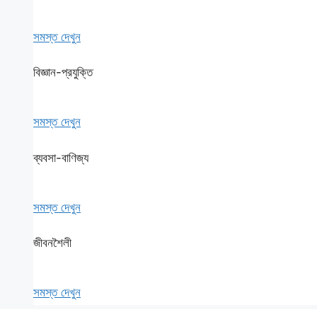
সমস্ত দেখুন
বিজ্ঞান-প্রযুক্তি
সমস্ত দেখুন
ব্যবসা-বাণিজ্য
সমস্ত দেখুন
জীবনশৈলী
সমস্ত দেখুন