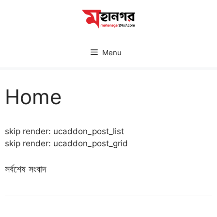
Skip
to
content
Menu
Home
skip render: ucaddon_post_list
skip render: ucaddon_post_grid
সর্বশেষ সংবাদ