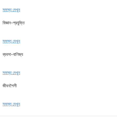
সমস্ত দেখুন
বিজ্ঞান-প্রযুক্তি
সমস্ত দেখুন
ব্যবসা-বাণিজ্য
সমস্ত দেখুন
জীবনশৈলী
সমস্ত দেখুন