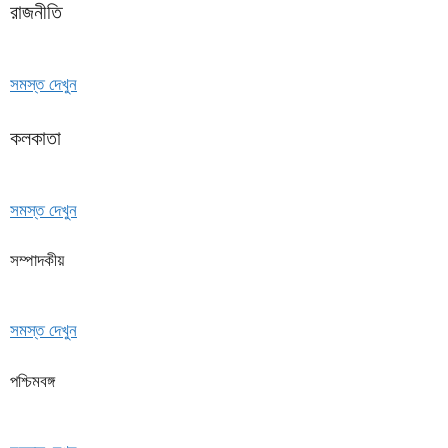
রাজনীতি
সমস্ত দেখুন
কলকাতা
সমস্ত দেখুন
সম্পাদকীয়
সমস্ত দেখুন
পশ্চিমবঙ্গ