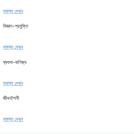
সমস্ত দেখুন
বিজ্ঞান-প্রযুক্তি
সমস্ত দেখুন
ব্যবসা-বাণিজ্য
সমস্ত দেখুন
জীবনশৈলী
সমস্ত দেখুন