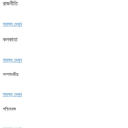
রাজনীতি
সমস্ত দেখুন
কলকাতা
সমস্ত দেখুন
সম্পাদকীয়
সমস্ত দেখুন
পশ্চিমবঙ্গ