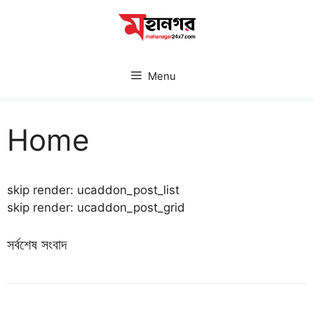
Skip
to
content
Menu
Home
skip render: ucaddon_post_list
skip render: ucaddon_post_grid
সর্বশেষ সংবাদ