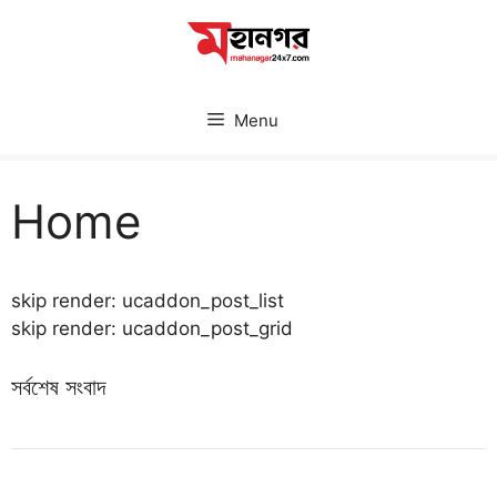
Skip
to
content
Menu
Home
skip render: ucaddon_post_list
skip render: ucaddon_post_grid
সর্বশেষ সংবাদ