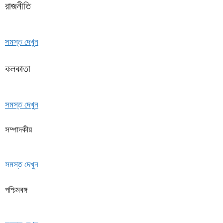
রাজনীতি
সমস্ত দেখুন
কলকাতা
সমস্ত দেখুন
সম্পাদকীয়
সমস্ত দেখুন
পশ্চিমবঙ্গ