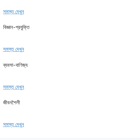
সমস্ত দেখুন
বিজ্ঞান-প্রযুক্তি
সমস্ত দেখুন
ব্যবসা-বাণিজ্য
সমস্ত দেখুন
জীবনশৈলী
সমস্ত দেখুন