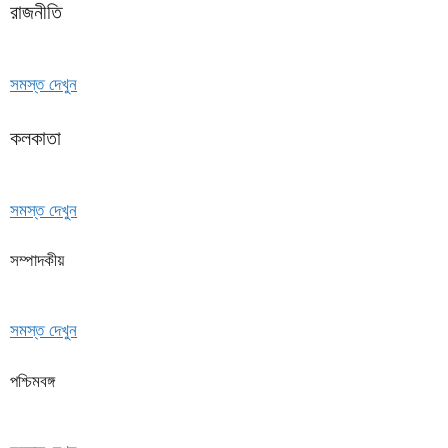
রাজনীতি
সমস্ত দেখুন
কলকাতা
সমস্ত দেখুন
সম্পাদকীয়
সমস্ত দেখুন
পশ্চিমবঙ্গ