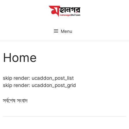
Skip
to
content
Menu
Home
skip render: ucaddon_post_list
skip render: ucaddon_post_grid
সর্বশেষ সংবাদ