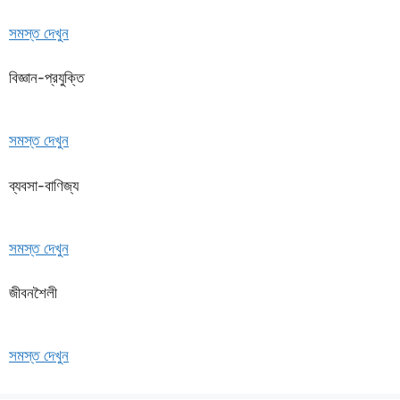
সমস্ত দেখুন
বিজ্ঞান-প্রযুক্তি
সমস্ত দেখুন
ব্যবসা-বাণিজ্য
সমস্ত দেখুন
জীবনশৈলী
সমস্ত দেখুন