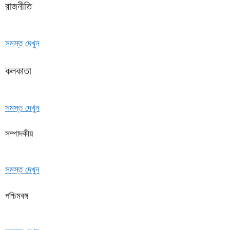
রাজনীতি
সমস্ত দেখুন
কলকাতা
সমস্ত দেখুন
সম্পাদকীয়
সমস্ত দেখুন
পশ্চিমবঙ্গ