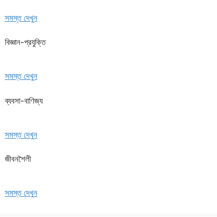
সমস্ত দেখুন
বিজ্ঞান-প্রযুক্তি
সমস্ত দেখুন
ব্যবসা-বাণিজ্য
সমস্ত দেখুন
জীবনশৈলী
সমস্ত দেখুন