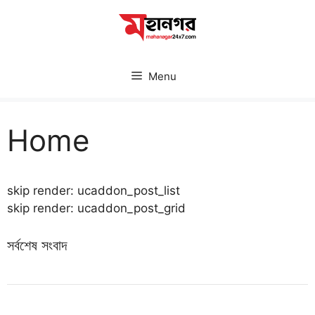
Skip
to
content
Menu
Home
skip render: ucaddon_post_list
skip render: ucaddon_post_grid
সর্বশেষ সংবাদ