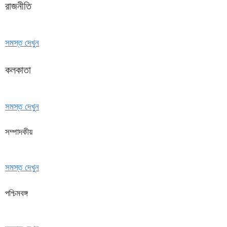
রাজনীতি
সমস্ত দেখুন
কলকাতা
সমস্ত দেখুন
সম্পাদকীয়
সমস্ত দেখুন
পশ্চিমবঙ্গ