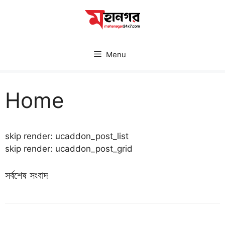
Skip
to
content
Menu
Home
skip render: ucaddon_post_list
skip render: ucaddon_post_grid
সর্বশেষ সংবাদ