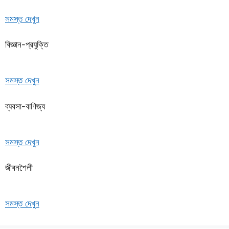
সমস্ত দেখুন
বিজ্ঞান-প্রযুক্তি
সমস্ত দেখুন
ব্যবসা-বাণিজ্য
সমস্ত দেখুন
জীবনশৈলী
সমস্ত দেখুন