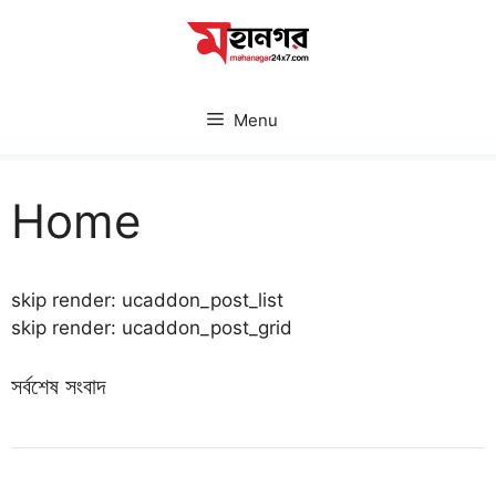
Skip
to
content
Menu
Home
skip render: ucaddon_post_list
skip render: ucaddon_post_grid
সর্বশেষ সংবাদ