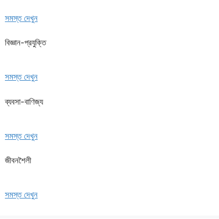
সমস্ত দেখুন
বিজ্ঞান-প্রযুক্তি
সমস্ত দেখুন
ব্যবসা-বাণিজ্য
সমস্ত দেখুন
জীবনশৈলী
সমস্ত দেখুন