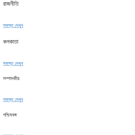
রাজনীতি
সমস্ত দেখুন
কলকাতা
সমস্ত দেখুন
সম্পাদকীয়
সমস্ত দেখুন
পশ্চিমবঙ্গ