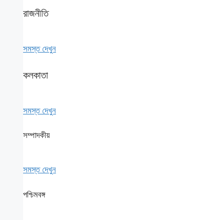
রাজনীতি
সমস্ত দেখুন
কলকাতা
সমস্ত দেখুন
সম্পাদকীয়
সমস্ত দেখুন
পশ্চিমবঙ্গ