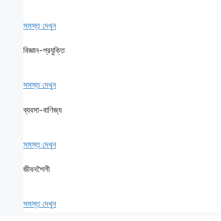
সমস্ত দেখুন
বিজ্ঞান-প্রযুক্তি
সমস্ত দেখুন
ব্যবসা-বাণিজ্য
সমস্ত দেখুন
জীবনশৈলী
সমস্ত দেখুন