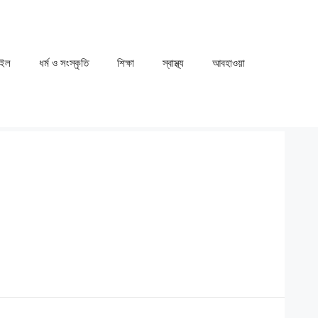
াইল
ধর্ম ও সংস্কৃতি
⁠⁠শিক্ষা
⁠⁠স্বাস্থ্য
⁠⁠আবহাওয়া