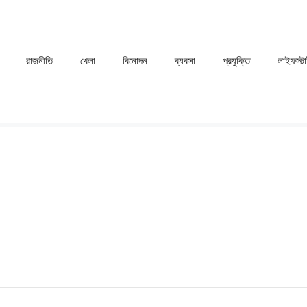
রাজনীতি
খেলা
⁠বিনোদন
ব্যবসা
প্রযুক্তি
লাইফস্ট