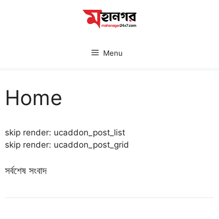
Skip
to
content
Menu
Home
skip render: ucaddon_post_list
skip render: ucaddon_post_grid
সর্বশেষ সংবাদ