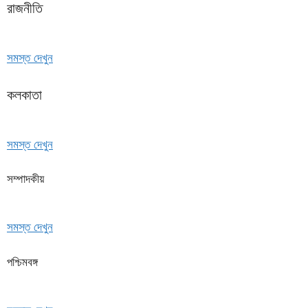
রাজনীতি
সমস্ত দেখুন
কলকাতা
সমস্ত দেখুন
সম্পাদকীয়
সমস্ত দেখুন
পশ্চিমবঙ্গ