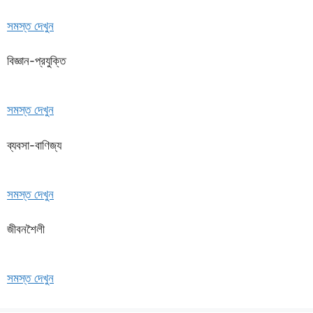
সমস্ত দেখুন
বিজ্ঞান-প্রযুক্তি
সমস্ত দেখুন
ব্যবসা-বাণিজ্য
সমস্ত দেখুন
জীবনশৈলী
সমস্ত দেখুন