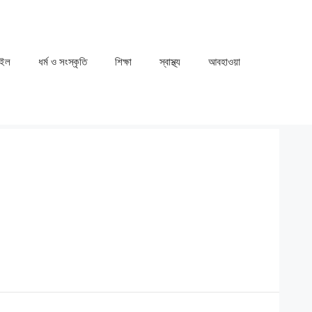
াইল
ধর্ম ও সংস্কৃতি
⁠⁠শিক্ষা
⁠⁠স্বাস্থ্য
⁠⁠আবহাওয়া