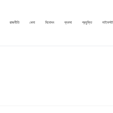
রাজনীতি
খেলা
⁠বিনোদন
ব্যবসা
প্রযুক্তি
লাইফস্ট