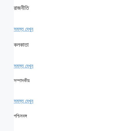
রাজনীতি
সমস্ত দেখুন
কলকাতা
সমস্ত দেখুন
সম্পাদকীয়
সমস্ত দেখুন
পশ্চিমবঙ্গ