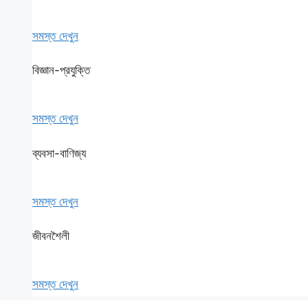
সমস্ত দেখুন
বিজ্ঞান-প্রযুক্তি
সমস্ত দেখুন
ব্যবসা-বাণিজ্য
সমস্ত দেখুন
জীবনশৈলী
সমস্ত দেখুন