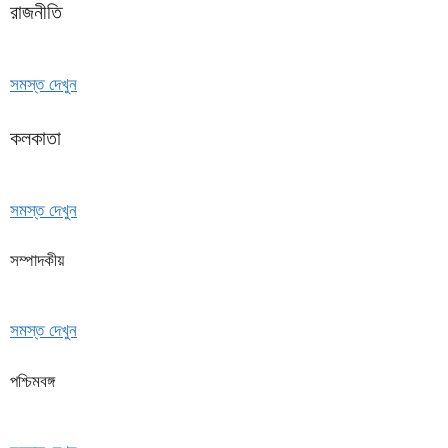
রাজনীতি
সমস্ত দেখুন
কলকাতা
সমস্ত দেখুন
সম্পাদকীয়
সমস্ত দেখুন
পশ্চিমবঙ্গ