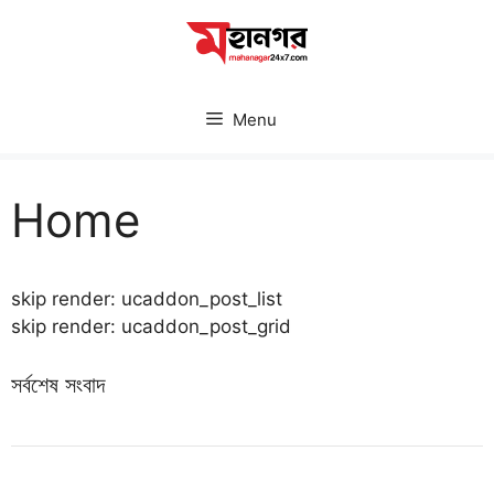
Skip
to
content
Menu
Home
skip render: ucaddon_post_list
skip render: ucaddon_post_grid
সর্বশেষ সংবাদ