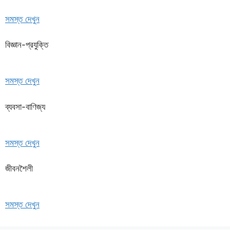
সমস্ত দেখুন
বিজ্ঞান-প্রযুক্তি
সমস্ত দেখুন
ব্যবসা-বাণিজ্য
সমস্ত দেখুন
জীবনশৈলী
সমস্ত দেখুন