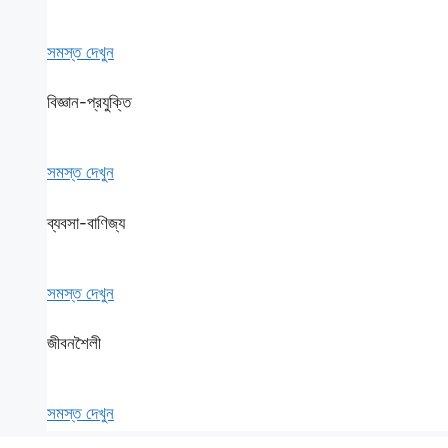
সমস্ত দেখুন
বিজ্ঞান-প্রযুক্তি
সমস্ত দেখুন
ব্যবসা-বাণিজ্য
সমস্ত দেখুন
জীবনশৈলী
সমস্ত দেখুন