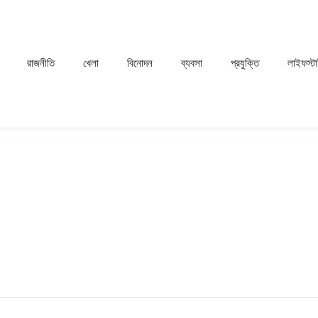
রাজনীতি
খেলা
⁠বিনোদন
ব্যবসা
প্রযুক্তি
লাইফস্ট