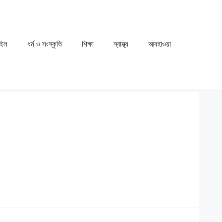
াইল
ধর্ম ও সংস্কৃতি
⁠⁠শিক্ষা
⁠⁠স্বাস্থ্য
⁠⁠আবহাওয়া