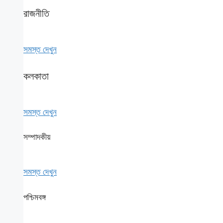
রাজনীতি
সমস্ত দেখুন
কলকাতা
সমস্ত দেখুন
সম্পাদকীয়
সমস্ত দেখুন
পশ্চিমবঙ্গ