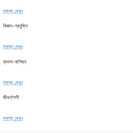
সমস্ত দেখুন
বিজ্ঞান-প্রযুক্তি
সমস্ত দেখুন
ব্যবসা-বাণিজ্য
সমস্ত দেখুন
জীবনশৈলী
সমস্ত দেখুন