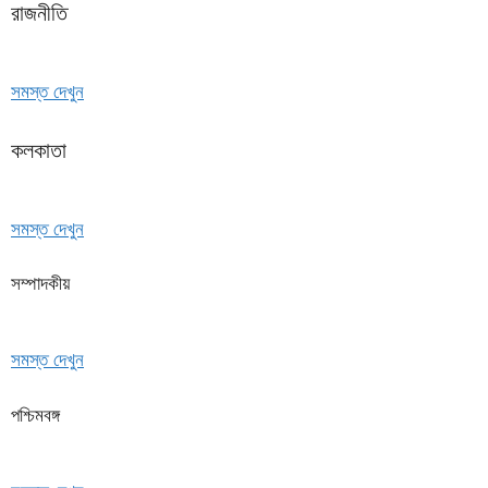
রাজনীতি
সমস্ত দেখুন
কলকাতা
সমস্ত দেখুন
সম্পাদকীয়
সমস্ত দেখুন
পশ্চিমবঙ্গ