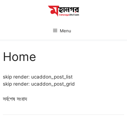
Skip
to
content
Menu
Home
skip render: ucaddon_post_list
skip render: ucaddon_post_grid
সর্বশেষ সংবাদ