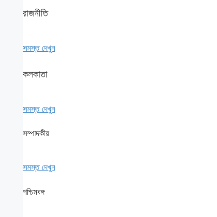
রাজনীতি
সমস্ত দেখুন
কলকাতা
সমস্ত দেখুন
সম্পাদকীয়
সমস্ত দেখুন
পশ্চিমবঙ্গ