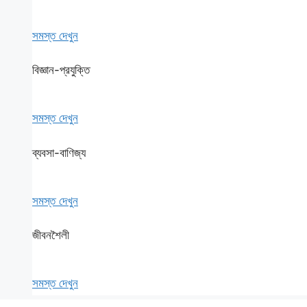
সমস্ত দেখুন
বিজ্ঞান-প্রযুক্তি
সমস্ত দেখুন
ব্যবসা-বাণিজ্য
সমস্ত দেখুন
জীবনশৈলী
সমস্ত দেখুন