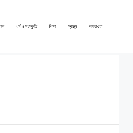
াইল
ধর্ম ও সংস্কৃতি
⁠⁠শিক্ষা
⁠⁠স্বাস্থ্য
⁠⁠আবহাওয়া