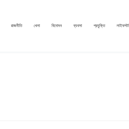
রাজনীতি
খেলা
⁠বিনোদন
ব্যবসা
প্রযুক্তি
লাইফস্ট