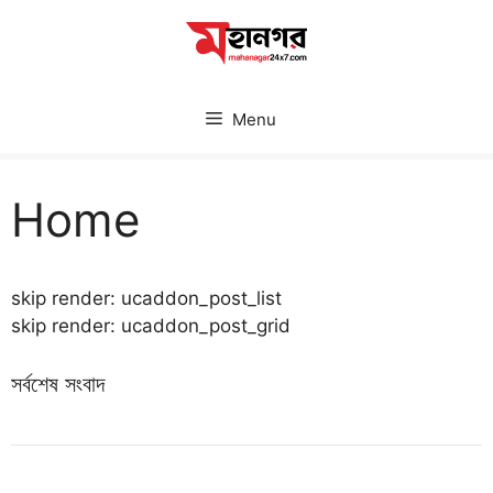
Skip
to
content
Menu
Home
skip render: ucaddon_post_list
skip render: ucaddon_post_grid
সর্বশেষ সংবাদ