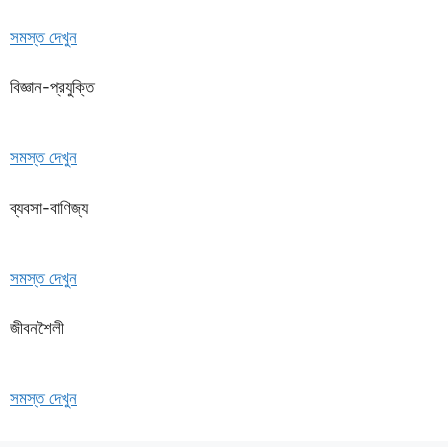
সমস্ত দেখুন
বিজ্ঞান-প্রযুক্তি
সমস্ত দেখুন
ব্যবসা-বাণিজ্য
সমস্ত দেখুন
জীবনশৈলী
সমস্ত দেখুন