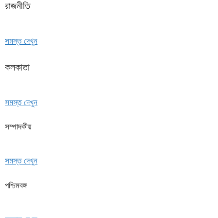
রাজনীতি
সমস্ত দেখুন
কলকাতা
সমস্ত দেখুন
সম্পাদকীয়
সমস্ত দেখুন
পশ্চিমবঙ্গ