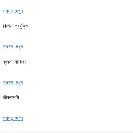
সমস্ত দেখুন
বিজ্ঞান-প্রযুক্তি
সমস্ত দেখুন
ব্যবসা-বাণিজ্য
সমস্ত দেখুন
জীবনশৈলী
সমস্ত দেখুন