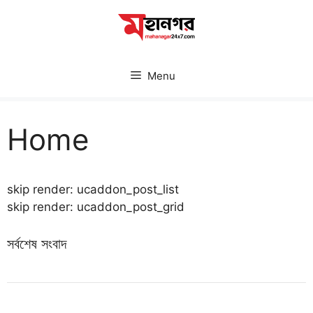
Skip
to
content
Menu
Home
skip render: ucaddon_post_list
skip render: ucaddon_post_grid
সর্বশেষ সংবাদ