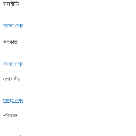
রাজনীতি
সমস্ত দেখুন
কলকাতা
সমস্ত দেখুন
সম্পাদকীয়
সমস্ত দেখুন
পশ্চিমবঙ্গ