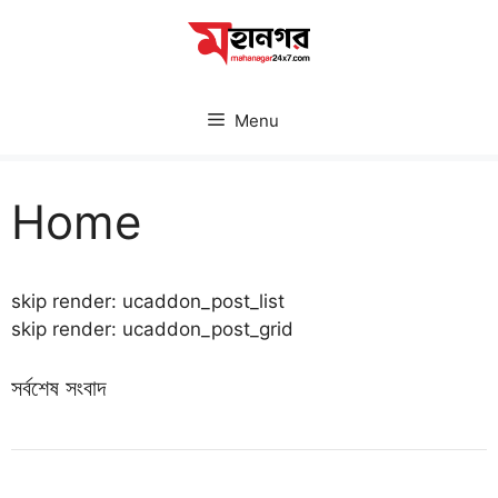
Skip
to
content
Menu
Home
skip render: ucaddon_post_list
skip render: ucaddon_post_grid
সর্বশেষ সংবাদ