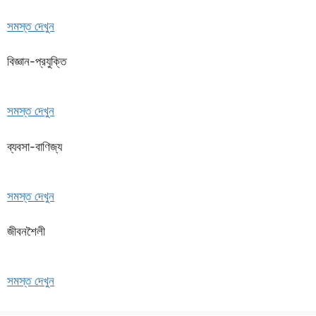
সমস্ত দেখুন
বিজ্ঞান-প্রযুক্তি
সমস্ত দেখুন
ব্যবসা-বাণিজ্য
সমস্ত দেখুন
জীবনশৈলী
সমস্ত দেখুন