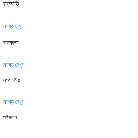
রাজনীতি
সমস্ত দেখুন
কলকাতা
সমস্ত দেখুন
সম্পাদকীয়
সমস্ত দেখুন
পশ্চিমবঙ্গ