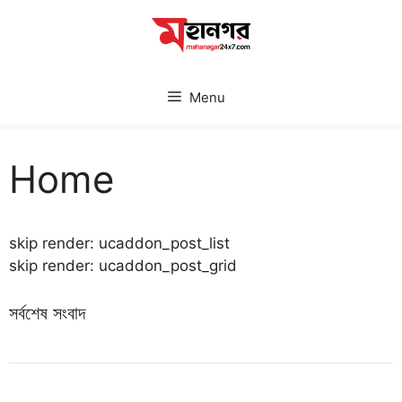
Skip
to
content
Menu
Home
skip render: ucaddon_post_list
skip render: ucaddon_post_grid
সর্বশেষ সংবাদ