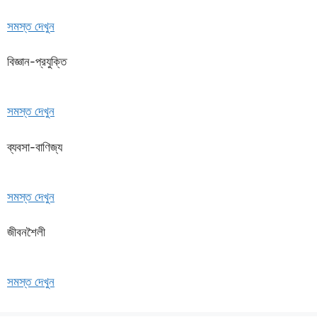
সমস্ত দেখুন
বিজ্ঞান-প্রযুক্তি
সমস্ত দেখুন
ব্যবসা-বাণিজ্য
সমস্ত দেখুন
জীবনশৈলী
সমস্ত দেখুন