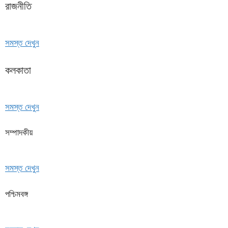
রাজনীতি
সমস্ত দেখুন
কলকাতা
সমস্ত দেখুন
সম্পাদকীয়
সমস্ত দেখুন
পশ্চিমবঙ্গ