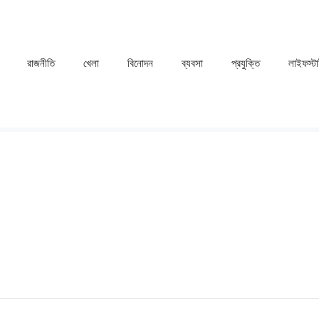
রাজনীতি
খেলা
⁠বিনোদন
ব্যবসা
প্রযুক্তি
লাইফস্ট