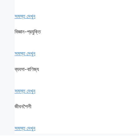
সমস্ত দেখুন
বিজ্ঞান-প্রযুক্তি
সমস্ত দেখুন
ব্যবসা-বাণিজ্য
সমস্ত দেখুন
জীবনশৈলী
সমস্ত দেখুন