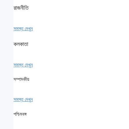
রাজনীতি
সমস্ত দেখুন
কলকাতা
সমস্ত দেখুন
সম্পাদকীয়
সমস্ত দেখুন
পশ্চিমবঙ্গ