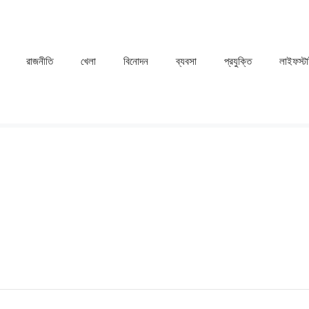
রাজনীতি
খেলা
⁠বিনোদন
ব্যবসা
প্রযুক্তি
লাইফস্ট