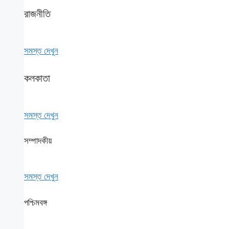
রাজনীতি
সমস্ত দেখুন
কলকাতা
সমস্ত দেখুন
সম্পাদকীয়
সমস্ত দেখুন
পশ্চিমবঙ্গ