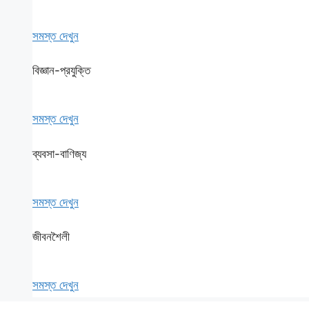
সমস্ত দেখুন
বিজ্ঞান-প্রযুক্তি
সমস্ত দেখুন
ব্যবসা-বাণিজ্য
সমস্ত দেখুন
জীবনশৈলী
সমস্ত দেখুন