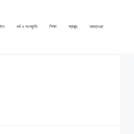
াইল
ধর্ম ও সংস্কৃতি
⁠⁠শিক্ষা
⁠⁠স্বাস্থ্য
⁠⁠আবহাওয়া