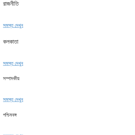
রাজনীতি
সমস্ত দেখুন
কলকাতা
সমস্ত দেখুন
সম্পাদকীয়
সমস্ত দেখুন
পশ্চিমবঙ্গ