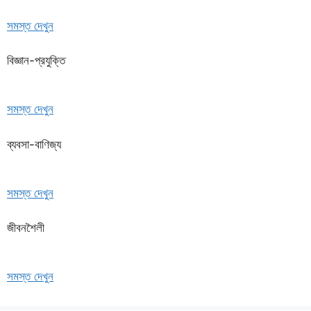
সমস্ত দেখুন
বিজ্ঞান-প্রযুক্তি
সমস্ত দেখুন
ব্যবসা-বাণিজ্য
সমস্ত দেখুন
জীবনশৈলী
সমস্ত দেখুন