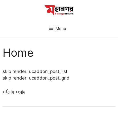
Skip
to
content
Menu
Home
skip render: ucaddon_post_list
skip render: ucaddon_post_grid
সর্বশেষ সংবাদ