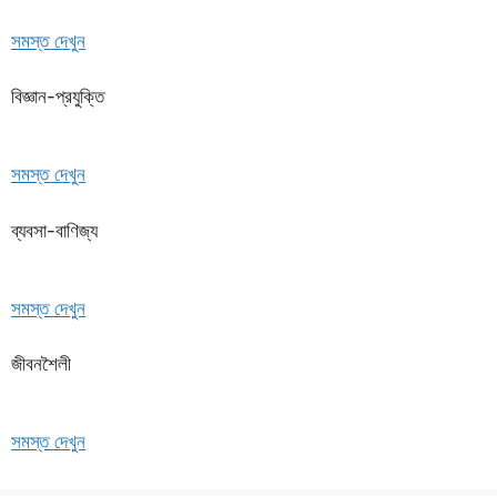
সমস্ত দেখুন
বিজ্ঞান-প্রযুক্তি
সমস্ত দেখুন
ব্যবসা-বাণিজ্য
সমস্ত দেখুন
জীবনশৈলী
সমস্ত দেখুন