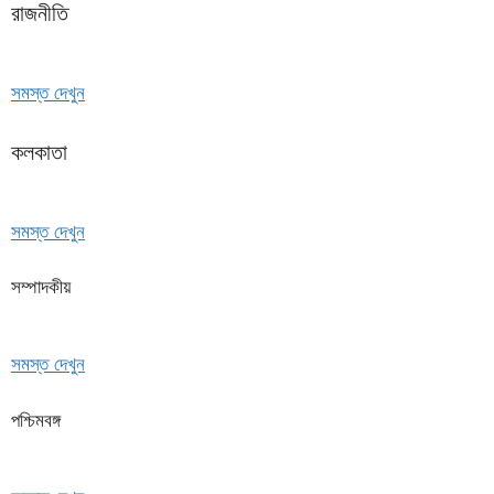
রাজনীতি
সমস্ত দেখুন
কলকাতা
সমস্ত দেখুন
সম্পাদকীয়
সমস্ত দেখুন
পশ্চিমবঙ্গ