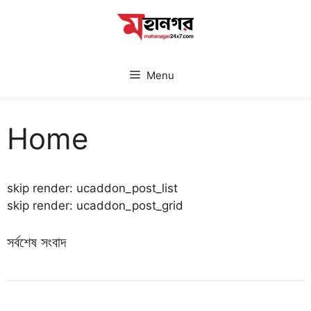
Skip
to
content
Menu
Home
skip render: ucaddon_post_list
skip render: ucaddon_post_grid
সর্বশেষ সংবাদ