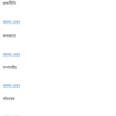
রাজনীতি
সমস্ত দেখুন
কলকাতা
সমস্ত দেখুন
সম্পাদকীয়
সমস্ত দেখুন
পশ্চিমবঙ্গ