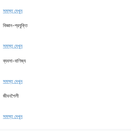
সমস্ত দেখুন
বিজ্ঞান-প্রযুক্তি
সমস্ত দেখুন
ব্যবসা-বাণিজ্য
সমস্ত দেখুন
জীবনশৈলী
সমস্ত দেখুন