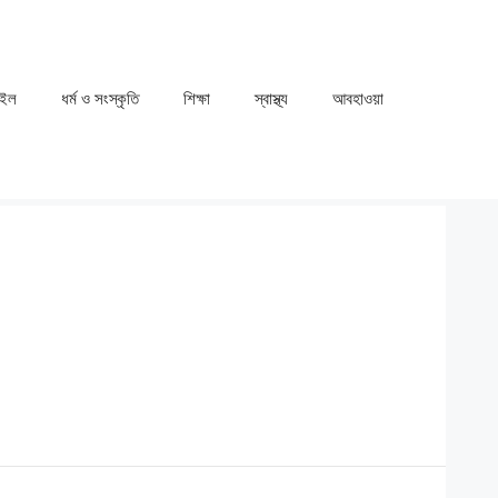
াইল
ধর্ম ও সংস্কৃতি
⁠⁠শিক্ষা
⁠⁠স্বাস্থ্য
⁠⁠আবহাওয়া