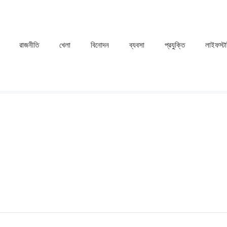
রাজনীতি
খেলা
⁠বিনোদন
ব্যবসা
প্রযুক্তি
লাইফস্ট