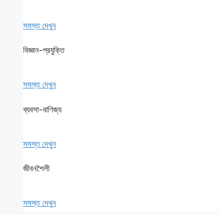
সমস্ত দেখুন
বিজ্ঞান-প্রযুক্তি
সমস্ত দেখুন
ব্যবসা-বাণিজ্য
সমস্ত দেখুন
জীবনশৈলী
সমস্ত দেখুন