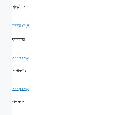
রাজনীতি
সমস্ত দেখুন
কলকাতা
সমস্ত দেখুন
সম্পাদকীয়
সমস্ত দেখুন
পশ্চিমবঙ্গ