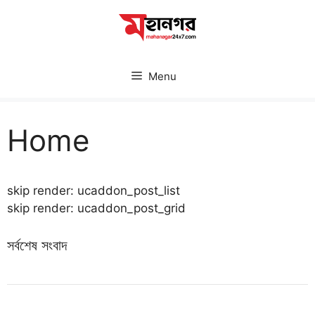
Skip
to
content
Menu
Home
skip render: ucaddon_post_list
skip render: ucaddon_post_grid
সর্বশেষ সংবাদ