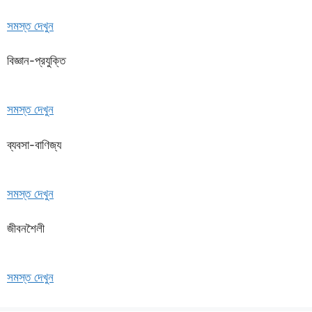
সমস্ত দেখুন
বিজ্ঞান-প্রযুক্তি
সমস্ত দেখুন
ব্যবসা-বাণিজ্য
সমস্ত দেখুন
জীবনশৈলী
সমস্ত দেখুন