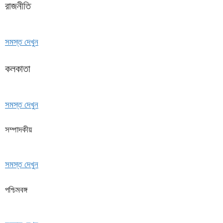
রাজনীতি
সমস্ত দেখুন
কলকাতা
সমস্ত দেখুন
সম্পাদকীয়
সমস্ত দেখুন
পশ্চিমবঙ্গ