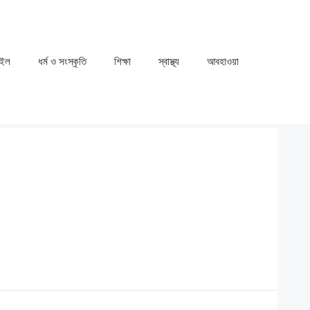
াইল
ধর্ম ও সংস্কৃতি
⁠⁠শিক্ষা
⁠⁠স্বাস্থ্য
⁠⁠আবহাওয়া