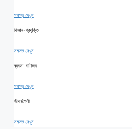
সমস্ত দেখুন
বিজ্ঞান-প্রযুক্তি
সমস্ত দেখুন
ব্যবসা-বাণিজ্য
সমস্ত দেখুন
জীবনশৈলী
সমস্ত দেখুন