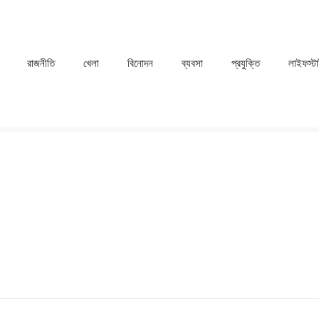
রাজনীতি
খেলা
⁠বিনোদন
ব্যবসা
প্রযুক্তি
লাইফস্ট