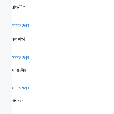
রাজনীতি
সমস্ত দেখুন
কলকাতা
সমস্ত দেখুন
সম্পাদকীয়
সমস্ত দেখুন
পশ্চিমবঙ্গ