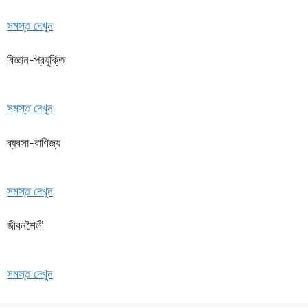
সমস্ত দেখুন
বিজ্ঞান-প্রযুক্তি
সমস্ত দেখুন
ব্যবসা-বাণিজ্য
সমস্ত দেখুন
জীবনশৈলী
সমস্ত দেখুন