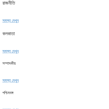
রাজনীতি
সমস্ত দেখুন
কলকাতা
সমস্ত দেখুন
সম্পাদকীয়
সমস্ত দেখুন
পশ্চিমবঙ্গ