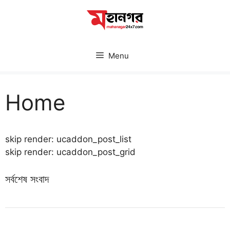
Skip
to
content
Menu
Home
skip render: ucaddon_post_list
skip render: ucaddon_post_grid
সর্বশেষ সংবাদ