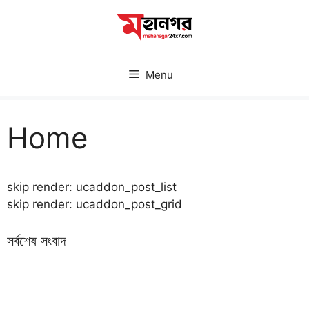
Skip
to
content
Menu
Home
skip render: ucaddon_post_list
skip render: ucaddon_post_grid
সর্বশেষ সংবাদ