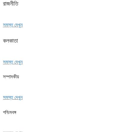
রাজনীতি
সমস্ত দেখুন
কলকাতা
সমস্ত দেখুন
সম্পাদকীয়
সমস্ত দেখুন
পশ্চিমবঙ্গ