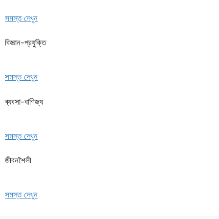
সমস্ত দেখুন
বিজ্ঞান-প্রযুক্তি
সমস্ত দেখুন
ব্যবসা-বাণিজ্য
সমস্ত দেখুন
জীবনশৈলী
সমস্ত দেখুন