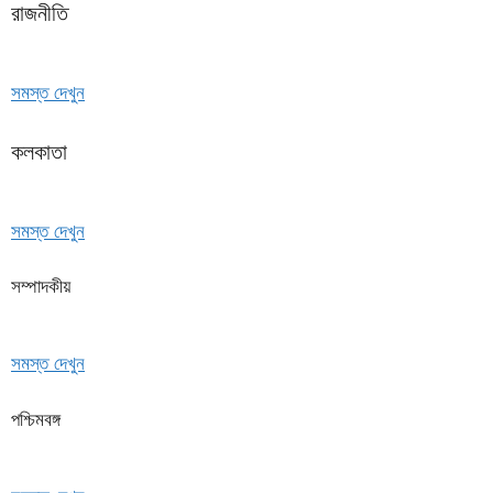
রাজনীতি
সমস্ত দেখুন
কলকাতা
সমস্ত দেখুন
সম্পাদকীয়
সমস্ত দেখুন
পশ্চিমবঙ্গ