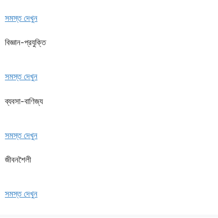
সমস্ত দেখুন
বিজ্ঞান-প্রযুক্তি
সমস্ত দেখুন
ব্যবসা-বাণিজ্য
সমস্ত দেখুন
জীবনশৈলী
সমস্ত দেখুন