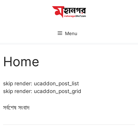
Skip
to
content
Menu
Home
skip render: ucaddon_post_list
skip render: ucaddon_post_grid
সর্বশেষ সংবাদ