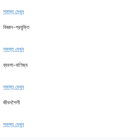
সমস্ত দেখুন
বিজ্ঞান-প্রযুক্তি
সমস্ত দেখুন
ব্যবসা-বাণিজ্য
সমস্ত দেখুন
জীবনশৈলী
সমস্ত দেখুন