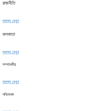
রাজনীতি
সমস্ত দেখুন
কলকাতা
সমস্ত দেখুন
সম্পাদকীয়
সমস্ত দেখুন
পশ্চিমবঙ্গ