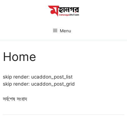
Skip
to
content
Menu
Home
skip render: ucaddon_post_list
skip render: ucaddon_post_grid
সর্বশেষ সংবাদ