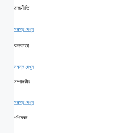
রাজনীতি
সমস্ত দেখুন
কলকাতা
সমস্ত দেখুন
সম্পাদকীয়
সমস্ত দেখুন
পশ্চিমবঙ্গ