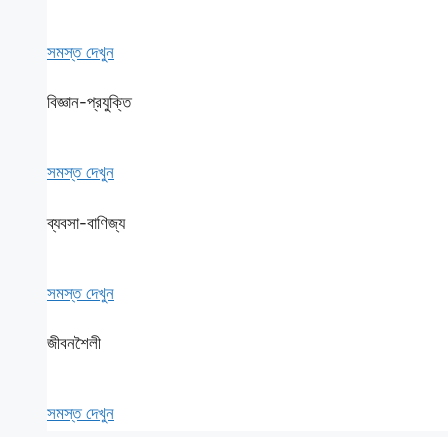
সমস্ত দেখুন
বিজ্ঞান-প্রযুক্তি
সমস্ত দেখুন
ব্যবসা-বাণিজ্য
সমস্ত দেখুন
জীবনশৈলী
সমস্ত দেখুন