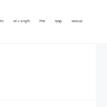
াইল
ধর্ম ও সংস্কৃতি
⁠⁠শিক্ষা
⁠⁠স্বাস্থ্য
⁠⁠আবহাওয়া