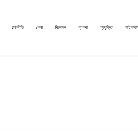
রাজনীতি
খেলা
⁠বিনোদন
ব্যবসা
প্রযুক্তি
লাইফস্ট