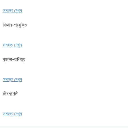
সমস্ত দেখুন
বিজ্ঞান-প্রযুক্তি
সমস্ত দেখুন
ব্যবসা-বাণিজ্য
সমস্ত দেখুন
জীবনশৈলী
সমস্ত দেখুন