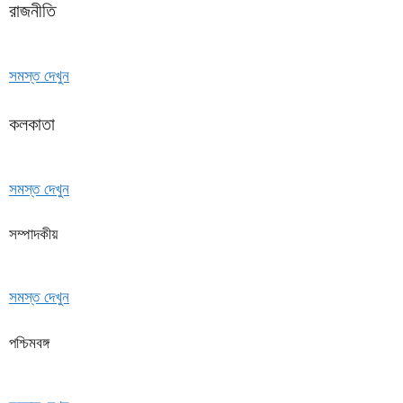
রাজনীতি
সমস্ত দেখুন
কলকাতা
সমস্ত দেখুন
সম্পাদকীয়
সমস্ত দেখুন
পশ্চিমবঙ্গ