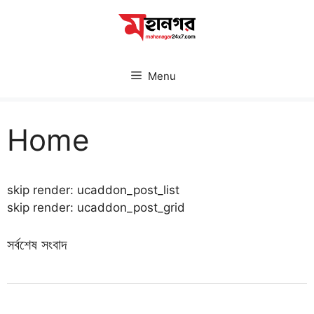
Skip
to
content
Menu
Home
skip render: ucaddon_post_list
skip render: ucaddon_post_grid
সর্বশেষ সংবাদ