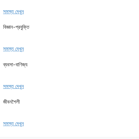
সমস্ত দেখুন
বিজ্ঞান-প্রযুক্তি
সমস্ত দেখুন
ব্যবসা-বাণিজ্য
সমস্ত দেখুন
জীবনশৈলী
সমস্ত দেখুন