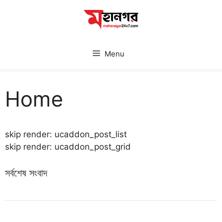
Skip
to
content
Menu
Home
skip render: ucaddon_post_list
skip render: ucaddon_post_grid
সর্বশেষ সংবাদ