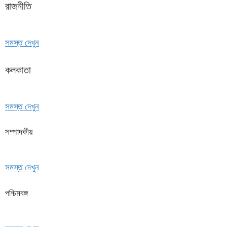
রাজনীতি
সমস্ত দেখুন
কলকাতা
সমস্ত দেখুন
সম্পাদকীয়
সমস্ত দেখুন
পশ্চিমবঙ্গ