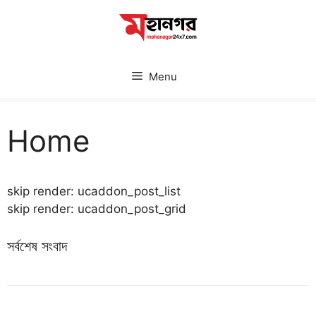
Skip
to
content
Menu
Home
skip render: ucaddon_post_list
skip render: ucaddon_post_grid
সর্বশেষ সংবাদ