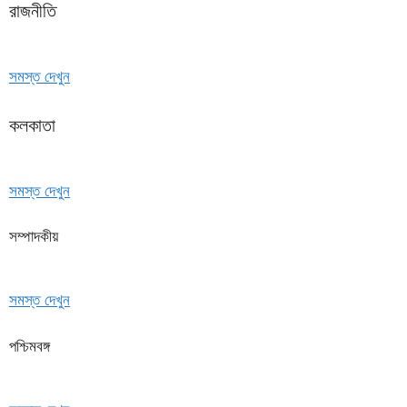
রাজনীতি
সমস্ত দেখুন
কলকাতা
সমস্ত দেখুন
সম্পাদকীয়
সমস্ত দেখুন
পশ্চিমবঙ্গ