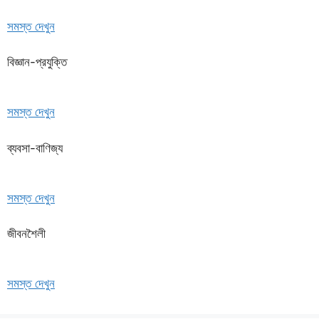
সমস্ত দেখুন
বিজ্ঞান-প্রযুক্তি
সমস্ত দেখুন
ব্যবসা-বাণিজ্য
সমস্ত দেখুন
জীবনশৈলী
সমস্ত দেখুন